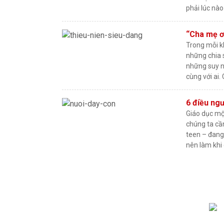
phải lúc nà
“Cha mẹ ơi
Trong mỗi k
những chia s
những suy n
cùng với ai.
6 điều ngư
Giáo dục mộ
chúng ta cần
teen – đang 
nên làm khi 
Điều