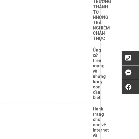
TRƯỞNG
THÀNH
TỪ
NHỮNG
TRẢI
NGHIỆM
CHÂN
THỰC
Ứng
xử
trên
mạng
và
những
lưu ý
con
cần
biết
Hành
trang
cho
con về
Internet
và