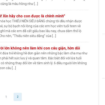
o cũng là màu hồng như […]
! Xin hãy cho con được là chính mình”
hóa học THIẾU NIÊN SIÊU ĐẲNG chúng tôi đều nhận được
ẻ, sự bộ bạch nỗi lòng của các em học viên tuổi teen về
ghĩ mà các em đã cất giấu bao lâu nay, chưa dám thổ lộ
 Cho nên, “Thiếu niên siêu đẳng” của […]
ời lớn không nên làm khi con cáu giận, hờn dỗi
t đứa trẻ không hề đơn giản nên những bậc làm cha mẹ như
 phải hết sức lưu ý và quan tâm. Đặc biệt đối với lứa tuổi
có những thay đổi lớn về tâm sinh lý. 6 điều người lớn không
con cáu […]
1
2