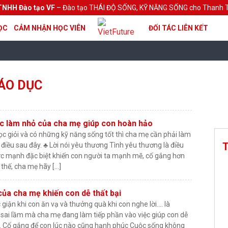
TNHH Đào tạo VF
– Đào tạo THÁI ĐỘ SỐNG, KỸ NĂNG SỐNG cho Thanh T
ỌC
CẢM NHẬN HỌC VIÊN
ĐỐI TÁC LIÊN KẾT
ÁO DỤC
c làm nhỏ của cha mẹ giúp con hoàn hảo
c giỏi và có những kỹ năng sống tốt thì cha mẹ cần phải làm
T
iều sau đây. ♣ Lời nói yêu thương Tình yêu thương là điều
sức mạnh đặc biệt khiến con người ta mạnh mẽ, cố gắng hơn
 thế, cha mẹ hãy […]
của cha mẹ khiến con dễ thất bại
c giận khi con ăn vạ và thưởng quà khi con nghe lời…. là
sai lầm mà cha mẹ đang làm tiếp phần vào việc giúp con dễ
n. Cố gắng để con lúc nào cũng hạnh phúc Cuộc sống không