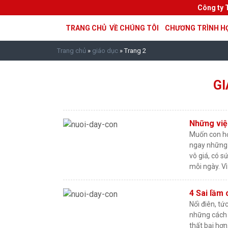
Công ty 
TRANG CHỦ
VỀ CHÚNG TÔI
CHƯƠNG TRÌNH H
Trang chủ
»
giáo dục
»
Trang 2
GI
Những việ
Muốn con họ
ngay những đ
vô giá, có 
mỗi ngày. Vì
4 Sai lầm 
Nổi điên, tứ
những cách 
thất bại hơ