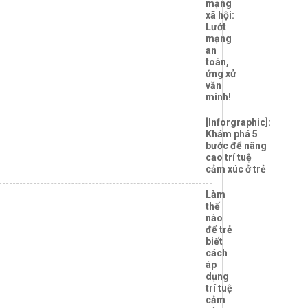
mạng
xã hội:
Lướt
mạng
an
toàn,
ứng xử
văn
minh!
[Inforgraphic]:
Khám phá 5
bước để nâng
cao trí tuệ
cảm xúc ở trẻ
Làm
thế
nào
để trẻ
biết
cách
áp
dụng
trí tuệ
cảm