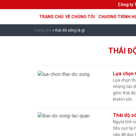
Công ty 
TRANG CHỦ
VỀ CHÚNG TÔI
CHƯƠNG TRÌNH H
Trang chủ
»
thái độ sống là gì
THÁI Đ
Lựa chọn 
Lựa chọn th
những tác đ
gồm thái độ t
khiêm tốn….
Thái độ s
Người tích 
tiêu cực lạ
nào để duy t