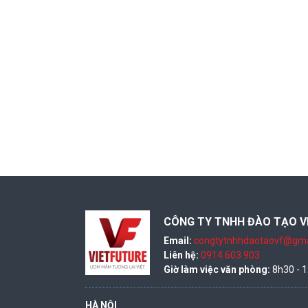
CÔNG TY TNHH ĐÀO TẠO V
Email:
congtytnhhdaotaovf@gma
Liên hệ:
0914 603 903
Giờ làm việc văn phòng:
8h30 - 1
HÀ NỘI