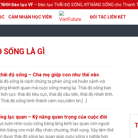
TNHH Đào tạo VF
– Đào tạo THÁI ĐỘ SỐNG, KỸ NĂNG SỐNG cho Thanh T
ỌC
CẢM NHẬN HỌC VIÊN
ĐỐI TÁC LIÊN KẾT
Ộ SỐNG LÀ GÌ
thái độ sống – Cha mẹ giúp con như thế nào
ái độ sống là cách chúng ta phản ứng với hoàn cảnh với
ộng khách quan mà cuộc sống mang lại. Thái độ sống bao
ích cực. thái độ tiêu cực, thái độ cầu tiến, thái độ nhiệt tình,
 Thái độ sống hình thành cảm xúc,niềm tin […]
ống lạc quan – Kỹ năng quan trọng của cuộc đời
cực luôn nhìn cuộc sống bằng lăng kính lạc quan còn người
T
i nhìn bằng con mắt đầy chán chường, thất vọng. Vậy làm thế
rì được thái độ sống lạc quan giúp cuộc sống ý nghĩa hơn