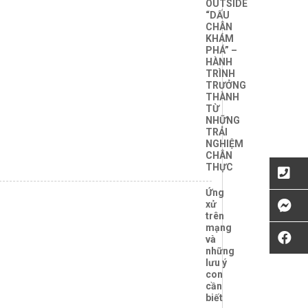
OUTSIDE
“DẤU
CHÂN
KHÁM
PHÁ” –
HÀNH
TRÌNH
TRƯỞNG
THÀNH
TỪ
NHỮNG
TRẢI
NGHIỆM
CHÂN
THỰC
Ứng
xử
trên
mạng
và
những
lưu ý
con
cần
biết