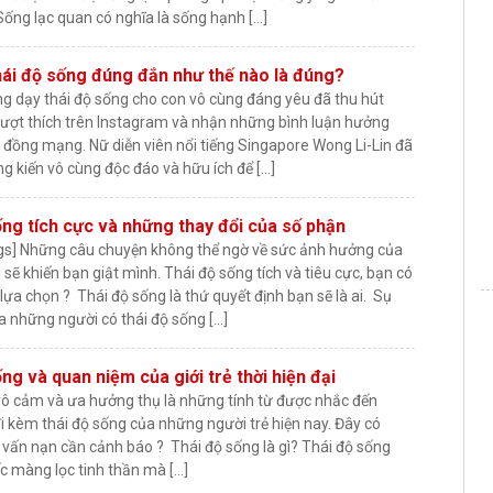
ống lạc quan có nghĩa là sống hạnh […]
hái độ sống đúng đắn như thế nào là đúng?
g dạy thái độ sống cho con vô cùng đáng yêu đã thu hút
lượt thích trên Instagram và nhận những bình luận hưởng
 đồng mạng. Nữ diễn viên nổi tiếng Singapore Wong Li-Lin đã
ng kiến vô cùng độc đáo và hữu ích để […]
ống tích cực và những thay đổi của số phận
ngs] Những câu chuyện không thể ngờ về sức ảnh hưởng của
 sẽ khiến bạn giật mình. Thái độ sống tích và tiêu cực, bạn có
ựa chọn ? Thái độ sống là thứ quyết định bạn sẽ là ai. Sụ
a những người có thái độ sống […]
ng và quan niệm của giới trẻ thời hiện đại
 vô cảm và ưa hưởng thụ là những tính từ được nhắc đến
i kèm thái độ sống của những người trẻ hiện nay. Đây có
 vấn nạn cần cảnh báo ? Thái độ sống là gì? Thái độ sống
ếc màng lọc tinh thần mà […]