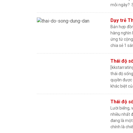
mỗi ngày? S
Dạy trẻ T
Bản hợp đồn
hàng nghìn 
ứng từ cộng
chia sẻ 1 sá
Thái độ s
[kkstarrati
thái độ sống
quyền được l
khác biệt củ
Thái độ số
Lười biếng,
nhiều nhất đ
đang là một
chính là chi