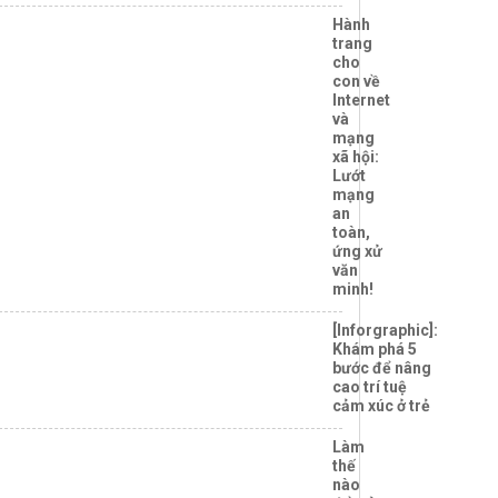
Hành
trang
cho
con về
Internet
và
mạng
xã hội:
Lướt
mạng
an
toàn,
ứng xử
văn
minh!
[Inforgraphic]:
Khám phá 5
bước để nâng
cao trí tuệ
cảm xúc ở trẻ
Làm
thế
nào