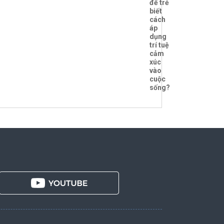
để trẻ
biết
cách
áp
dụng
trí tuệ
cảm
xúc
vào
cuộc
sống?