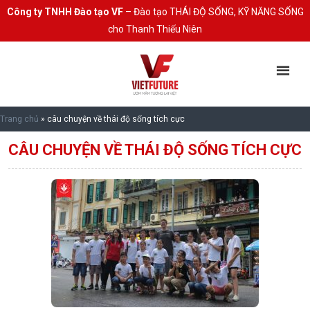
Công ty TNHH Đào tạo VF
– Đào tạo THÁI ĐỘ SỐNG, KỸ NĂNG SỐNG
cho Thanh Thiếu Niên
Trang chủ
»
câu chuyện về thái độ sống tích cực
CÂU CHUYỆN VỀ THÁI ĐỘ SỐNG TÍCH CỰC