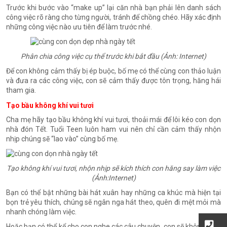
Trước khi bước vào “make up” lại căn nhà bạn phải lên danh sách
công việc rõ ràng cho từng người, tránh để chồng chéo. Hãy xác định
những công việc nào ưu tiên để làm trước nhé.
Phân chia công việc cụ thể trước khi bắt đầu (Ảnh: Internet)
Để con không cảm thấy bị ép buộc, bố mẹ có thể cùng con thảo luận
và đưa ra các công việc, con sẽ cảm thấy được tôn trọng, hăng hái
tham gia.
Tạo bầu không khí vui tươi
Cha mẹ hãy tạo bầu không khí vui tươi, thoải mái để lôi kéo con dọn
nhà đón Tết. Tuổi Teen luôn ham vui nên chỉ cần cảm thấy nhộn
nhịp chúng sẽ “lao vào” cùng bố mẹ.
Tạo không khí vui tươi, nhộn nhịp sẽ kích thích con hăng say làm việc
(Ảnh:Internet)
Bạn có thể bật những bài hát xuân hay những ca khúc mà hiện tại
bọn trẻ yêu thích, chúng sẽ ngân nga hát theo, quên đi mệt mỏi mà
nhanh chóng làm việc.
Hoặc bạn có thể kể cho con nghe các câu chuyện, con sẽ không cảm