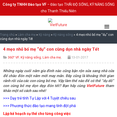
Công ty TNHH Đào tạo VF
– Đào tạo THÁI ĐỘ SỐNG, KỸ NĂNG SỐNG
cho Thanh Thiếu Niên
Trang chủ
»
Làm cha mẹ
»
Kỹ năng
»
Kỹ năng sống
»
4 mẹo nhỏ bố mẹ “dụ” con
cùng dọn nhà ngày Tết
4 mẹo nhỏ bố mẹ “dụ” con cùng dọn nhà ngày Tết
360° VF
,
Kỹ năng sống
,
Làm cha mẹ
,
13-01-2017
Những ngày cuối năm gia đình nào cũng bận rộn sửa sang nhà cửa
để chào đón một năm mới may mắn. Đây cũng là khoảng thời gian
rảnh rỗi của các con cùng bố mẹ. Vậy làm thế nào để có thể “dụ dỗ”
con cùng bố mẹ dọn dẹp đón tết? Bạn hãy cùng
VietFuture
tham
khảo một số cách sau nhé!
>>>
Dạy trẻ tính Tự Lập với 4 Tuyệt chiêu sau
>>>
Phương thức đào tạo mang tính đột phá
Lập kế hoạch cụ thể cho từng công việc