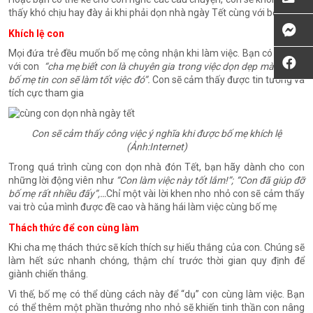
thấy khó chịu hay đày ải khi phải dọn nhà ngày Tết cùng với bố mẹ
Khích lệ con
Mọi đứa trẻ đều muốn bố mẹ công nhận khi làm việc. Bạn có thể nói
với con
“cha mẹ biết con là chuyên gia trong việc dọn dẹp mà” hoặc”
bố mẹ tin con sẽ làm tốt việc đó”.
Con sẽ cảm thấy được tin tưởng và
tích cực tham gia
Con sẽ cảm thấy công việc ý nghĩa khi được bố mẹ khích lệ
(Ảnh:Internet)
Trong quá trình cùng con dọn nhà đón Tết, bạn hãy dành cho con
những lời động viên như
“Con làm việc này tốt lắm!”; “Con đã giúp đỡ
bố mẹ rất nhiều đấy”,…
Chỉ một vài lời khen nho nhỏ con sẽ cảm thấy
vai trò của mình được đề cao và hăng hái làm việc cùng bố mẹ
Thách thức để con cùng làm
Khi cha mẹ thách thức sẽ kích thích sự hiếu thắng của con. Chúng sẽ
làm hết sức nhanh chóng, thậm chí trước thời gian quy định để
giành chiến thắng.
Vì thế, bố mẹ có thể dùng cách này để “dụ” con cùng làm việc. Bạn
có thể thêm một phần thưởng nho nhỏ sẽ khiến tinh thần con nâng