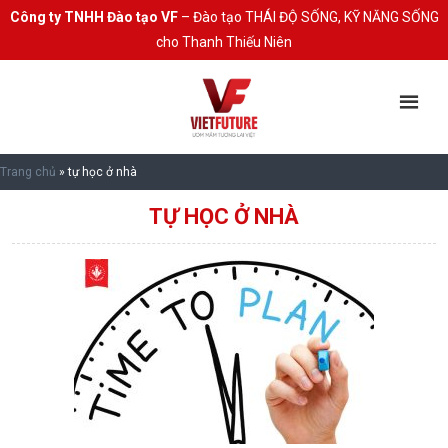
Công ty TNHH Đào tạo VF
– Đào tạo THÁI ĐỘ SỐNG, KỸ NĂNG SỐNG
cho Thanh Thiếu Niên
Trang chủ
»
tự học ở nhà
TỰ HỌC Ở NHÀ