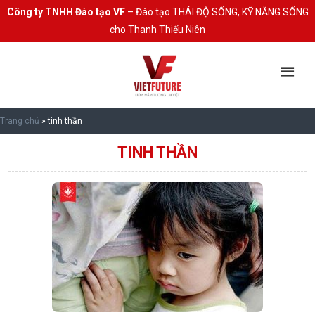
Công ty TNHH Đào tạo VF
– Đào tạo THÁI ĐỘ SỐNG, KỸ NĂNG SỐNG
cho Thanh Thiếu Niên
Trang chủ
»
tinh thần
TINH THẦN