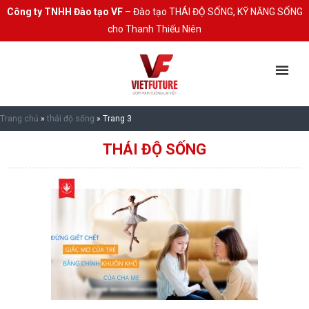
Công ty TNHH Đào tạo VF
– Đào tạo THÁI ĐỘ SỐNG, KỸ NĂNG SỐNG
cho Thanh Thiếu Niên
Trang chủ
»
thái độ sống
»
Trang 3
THÁI ĐỘ SỐNG