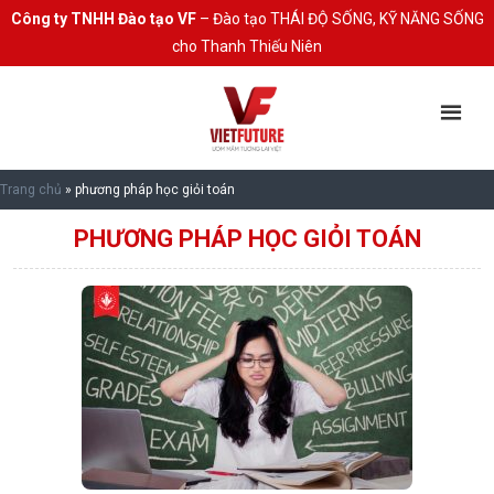
Công ty TNHH Đào tạo VF
– Đào tạo THÁI ĐỘ SỐNG, KỸ NĂNG SỐNG
cho Thanh Thiếu Niên
Trang chủ
»
phương pháp học giỏi toán
PHƯƠNG PHÁP HỌC GIỎI TOÁN