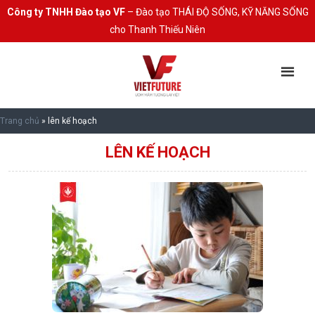
Công ty TNHH Đào tạo VF
– Đào tạo THÁI ĐỘ SỐNG, KỸ NĂNG SỐNG
cho Thanh Thiếu Niên
Trang chủ
»
lên kế hoạch
LÊN KẾ HOẠCH