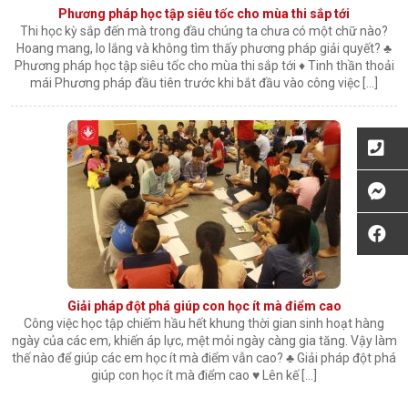
Phương pháp học tập siêu tốc cho mùa thi sắp tới
Thi học kỳ sắp đến mà trong đầu chúng ta chưa có một chữ nào?
Hoang mang, lo lắng và không tìm thấy phương pháp giải quyết? ♣
Phương pháp học tập siêu tốc cho mùa thi sắp tới ♦ Tinh thần thoải
mái Phương pháp đầu tiên trước khi bắt đầu vào công việc […]
Giải pháp đột phá giúp con học ít mà điểm cao
Công việc học tập chiếm hầu hết khung thời gian sinh hoạt hàng
ngày của các em, khiến áp lực, mệt mỏi ngày càng gia tăng. Vậy làm
thế nào để giúp các em học ít mà điểm vẫn cao? ♣ Giải pháp đột phá
giúp con học ít mà điểm cao ♥ Lên kế […]