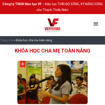
Công ty TNHH Đào tạo VF
– Đào tạo THÁI ĐỘ SỐNG, KỸ NĂNG SỐNG
cho Thanh Thiếu Niên
Trang chủ
»
khóa học cha mẹ toàn năng
KHÓA HỌC CHA MẸ TOÀN NĂNG