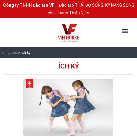
Công ty TNHH Đào tạo VF
– Đào tạo THÁI ĐỘ SỐNG, KỸ NĂNG SỐNG
cho Thanh Thiếu Niên
Trang chủ
»
ích kỷ
ÍCH KỶ