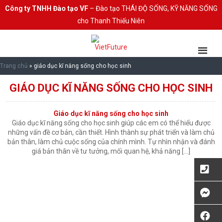
Công ty TNHH Đào tạo VF
– Đào tạo THÁI ĐỘ SỐNG, KỸ NĂNG SỐNG
cho Thanh Thiếu Niên
Trang chủ
»
giáo dục kĩ năng sống cho học sinh
GIÁO DỤC KĨ NĂNG SỐNG CHO HỌC SINH
Giáo dục kĩ năng sống cho học sinh
Giáo dục kĩ năng sống cho học sinh giúp các em có thể hiểu được
những vấn đề cơ bản, cần thiết. Hình thành sự phát triển và làm chủ
bản thân, làm chủ cuộc sống của chính mình. Tự nhìn nhận và đánh
giá bản thân về tư tưởng, mối quan hệ, khả năng […]