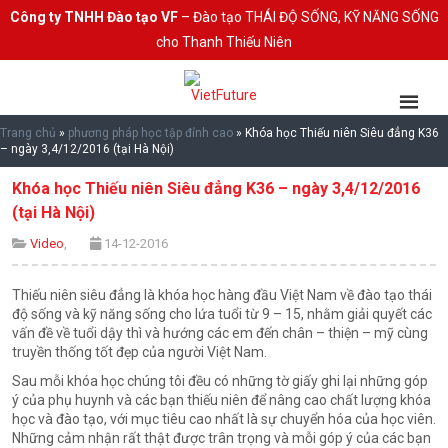
Công ty TNHH Đào tạo VF
– Đào tạo THÁI ĐỘ SỐNG, KỸ NĂNG SỐNG
cho Thanh Thiếu Niên
Trang chủ
»
phương pháp học tập đỉnh cao
»
Khóa học Thiếu niên Siêu đẳng K36
– ngày 3,4/12/2016 (tại Hà Nội)
Khóa học Thiếu niên Siêu đẳng K36 – ngày 3,4/12/2016
(tại Hà Nội)
Video
,
14-12-2016
Thiếu niên siêu đẳng là khóa học hàng đầu Việt Nam về đào tạo thái
độ sống và kỹ năng sống cho lứa tuổi từ 9 – 15, nhằm giải quyết các
vấn đề về tuổi dậy thì và hướng các em đến chân – thiện – mỹ cùng
truyền thống tốt đẹp của người Việt Nam.
Sau mỗi khóa học chúng tôi đều có những tờ giấy ghi lại những góp
ý của phụ huynh và các bạn thiếu niên để nâng cao chất lượng khóa
học và đào tạo, với mục tiêu cao nhất là sự chuyển hóa của học viên.
Những cảm nhận rất thật được trân trọng và mỗi góp ý của các bạn