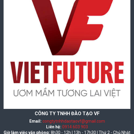
CÔNG TY TNHH ĐÀO TẠO VF
Email:
congtytnhhdaotaovf@gmail.com
Liên hệ:
0914 603 903
Giờ làm việc văn phòng:
8h30 - 12h | 13h - 17h30 | Thứ 2 - Chủ Nhật