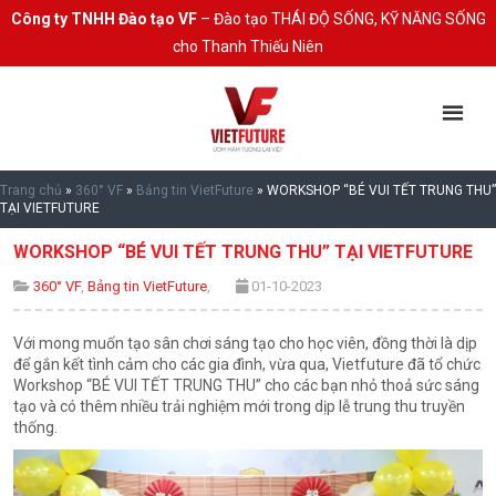
Công ty TNHH Đào tạo VF
– Đào tạo THÁI ĐỘ SỐNG, KỸ NĂNG SỐNG
cho Thanh Thiếu Niên
Trang chủ
»
360° VF
»
Bảng tin VietFuture
»
WORKSHOP “BÉ VUI TẾT TRUNG THU”
TẠI VIETFUTURE
WORKSHOP “BÉ VUI TẾT TRUNG THU” TẠI VIETFUTURE
360° VF
,
Bảng tin VietFuture
,
01-10-2023
Với mong muốn tạo sân chơi sáng tạo cho học viên, đồng thời là dịp
để gắn kết tình cảm cho các gia đình, vừa qua, Vietfuture đã tổ chức
Workshop “BÉ VUI TẾT TRUNG THU” cho các bạn nhỏ thoả sức sáng
tạo và có thêm nhiều trải nghiệm mới trong dịp lễ trung thu truyền
thống.