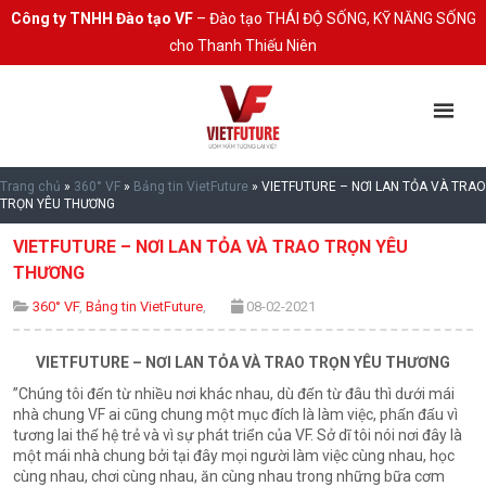
Công ty TNHH Đào tạo VF
– Đào tạo THÁI ĐỘ SỐNG, KỸ NĂNG SỐNG
cho Thanh Thiếu Niên
Trang chủ
»
360° VF
»
Bảng tin VietFuture
»
VIETFUTURE – NƠI LAN TỎA VÀ TRAO
TRỌN YÊU THƯƠNG
VIETFUTURE – NƠI LAN TỎA VÀ TRAO TRỌN YÊU
THƯƠNG
360° VF
,
Bảng tin VietFuture
,
08-02-2021
VIETFUTURE – NƠI LAN TỎA VÀ TRAO TRỌN YÊU THƯƠNG
”Chúng tôi đến từ nhiều nơi khác nhau, dù đến từ đâu thì dưới mái
nhà chung VF ai cũng chung một mục đích là làm việc, phấn đấu vì
tương lai thế hệ trẻ và vì sự phát triển của VF. Sở dĩ tôi nói nơi đây là
một mái nhà chung bởi tại đây mọi người làm việc cùng nhau, học
cùng nhau, chơi cùng nhau, ăn cùng nhau trong những bữa cơm