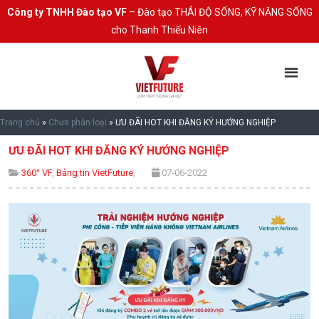
Công ty TNHH Đào tạo VF
– Đào tạo THÁI ĐỘ SỐNG, KỸ NĂNG SỐNG
cho Thanh Thiếu Niên
Trang chủ
»
Chưa phân loại
»
ƯU ĐÃI HOT KHI ĐĂNG KÝ HƯỚNG NGHIỆP
ƯU ĐÃI HOT KHI ĐĂNG KÝ HƯỚNG NGHIỆP
360° VF
,
Bảng tin VietFuture
,
07-06-2022