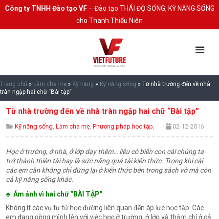
Công ty TNHH Đào tạo VF
– Đào tạo THÁI ĐỘ SỐNG, KỸ NĂNG SỐNG
cho Thanh Thiếu Niên
Trang chủ
»
Làm cha mẹ
»
Kỹ năng
»
Kỹ năng sống
»
Từ nhà trường đến về nhà
tràn ngập hai chữ “Bài tập”
Từ nhà trường đến về nhà tràn ngập hai chữ “Bài tập”
Kỹ năng sống
,
Làm cha mẹ
,
Phương pháp học tập
,
02-12-2016
Học ở trường, ở nhà, ở lớp dạy thêm… liệu có biến con cái chúng ta
trở thành thiên tài hay là sức nặng quá tải kiến thức. Trong khi cái
các em cần không chỉ dừng lại ở kiến thức bên trong sách vở mà còn
cả kỹ năng sống khác.
♣ Ám ảnh vì hai chữ “BÀI TẬP”
Không ít các vụ tự tử học đường liên quan đến áp lực học tập. Các
em đang gồng mình lên với việc học ở trường, ở lớp và thậm chí ở cả