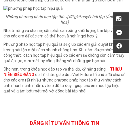
thì khối lượng bài ở lớp dù có được giảm thì lại tăng ở chỗ học thêm.
Những phương pháp học tập thú vị để giải quyết bài tập (Ảnh minh
họa)
Nhà trường và cha mẹ cần phải cân bằng khối lượng bài tập về nhà
cho các em để các em có thể học và nghỉ ngơi hợp lý.
Phương pháp học tập hiệu quả là sẽ giúp các em giải quyết khối
lượng bài tập một cách nhanh chóng hơn. Khi nắm được những
công thức, cách học tập hiệu quả đó các em sẽ không còn cảm thấy
quá áp lực, mới mẻ hay căng thẳng với những giờ học bài.
Cho nên, trong khóa học đào tạo về thái độ, kỹ năng sống –
THIẾU
NIÊN SIÊU ĐẲNG
do Tổ chức giáo dục Viet Future tổ chức đã chia sẻ
cho các em rất nhiều những phương pháp học tập thú vị như cách
tính nhanh, tính nhẩm, vẽ sơ đồ tư duy… giúp các em học tập hiệu
quả và giảm bớt mệt mỏi với đống bài tập nhé!
ĐĂNG KÍ TƯ VẤN THÔNG TIN