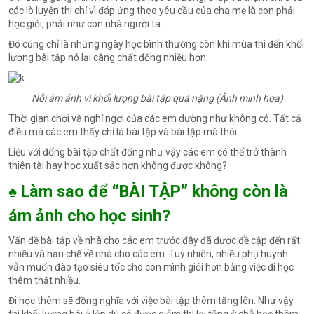
các lò luyện thi chỉ vì đáp ứng theo yêu cầu của cha mẹ là con phải
học giỏi, phải như con nhà người ta…
Đó cũng chỉ là những ngày học bình thường còn khi mùa thi đến khối
lượng bài tập nó lại càng chất đống nhiều hơn.
Nỗi ám ảnh vì khối lượng bài tập quá nặng (Ảnh minh họa)
Thời gian chơi và nghỉ ngơi của các em dường như không có. Tất cả
điều mà các em thấy chỉ là bài tập và bài tập mà thôi.
Liệu với đống bài tập chất đống như vậy các em có thể trở thành
thiên tài hay học xuất sắc hơn không được không?
♠ Làm sao để “BÀI TẬP” không còn là
ám ảnh cho học sinh?
Vấn đề bài tập về nhà cho các em trước đây đã được đề cập đến rất
nhiều và hạn chế về nhà cho các em. Tuy nhiên, nhiều phụ huynh
vẫn muốn đào tạo siêu tốc cho con mình giỏi hơn bằng việc đi học
thêm thật nhiều.
Đi học thêm sẽ đồng nghĩa với việc bài tập thêm tăng lên. Như vậy