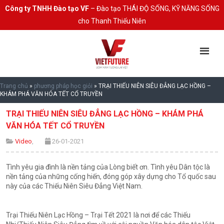
Công ty TNHH Đào tạo VF
– Đào tạo THÁI ĐỘ SỐNG, KỸ NĂNG SỐNG
cho Thanh Thiếu Niên
Trang chủ
»
phương pháp học giỏi
»
TRẠI THIẾU NIÊN SIÊU ĐẲNG LẠC HỒNG –
KHÁM PHÁ VĂN HÓA TẾT CỔ TRUYỀN
TRẠI THIẾU NIÊN SIÊU ĐẲNG LẠC HỒNG – KHÁM PHÁ
VĂN HÓA TẾT CỔ TRUYỀN
Video
,
26-01-2021
Tình yêu gia đình là nền tảng của Lòng biết ơn. Tình yêu Dân tộc là
nền tảng của những cống hiến, đóng góp xây dựng cho Tổ quốc sau
này của các Thiếu Niên Siêu Đẳng Việt Nam.
Trại Thiếu Niên Lạc Hồng – Trại Tết 2021 là nơi để các Thiếu