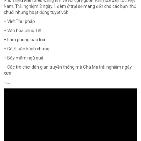
Nhi/Thiếu Niên Siêu Đẳng tìm về với cội nguồn Văn hóa dân tộc Việt
Nam. Trải nghiệm 2 ngày 1 đêm ở trại sẽ mang đến cho các bạn nhỏ
chuỗi những hoạt động tuyệt vời:
+ Viết Thư pháp
+ Văn hóa chúc Tết
+ Làm phong bao lì xì
+ Gói/Luộc bánh chưng
+ Bày mâm ngũ quả
+ Các trò chơi dân gian truyền thống mà Cha Mẹ trải nghiệm ngày
xưa
+.…