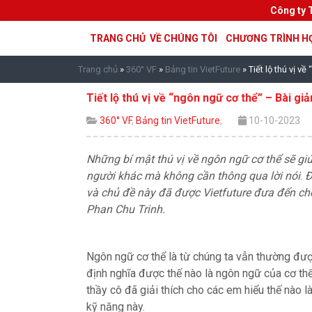
Công ty 
TRANG CHỦ
VỀ CHÚNG TÔI
CHƯƠNG TRÌNH H
Trang chủ
»
360° VF
»
Bảng tin VietFuture
»
Tiết lộ thú vị v
Tiết lộ thú vị về “ngôn ngữ cơ thể” – Bài gi
360° VF
,
Bảng tin VietFuture
,
10-10-2023
Những bí mật thú vị về ngôn ngữ cơ thể sẽ gi
người khác mà không cần
thông qua lời nói
.
Đ
và chủ đề này đã được Vietfuture đưa đến cho
Phan Chu Trinh.
Ngôn ngữ cơ thể là từ chúng ta vẫn thường đượ
định nghĩa được thế nào là ngôn ngữ của cơ thể
thầy cô đã giải thích cho các em hiểu thế nào l
kỹ năng này.