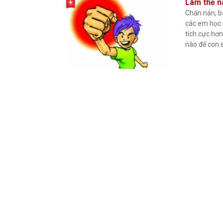
Làm thế n
Chán nản, bấ
các em học s
tích cực hơn
nào để con 