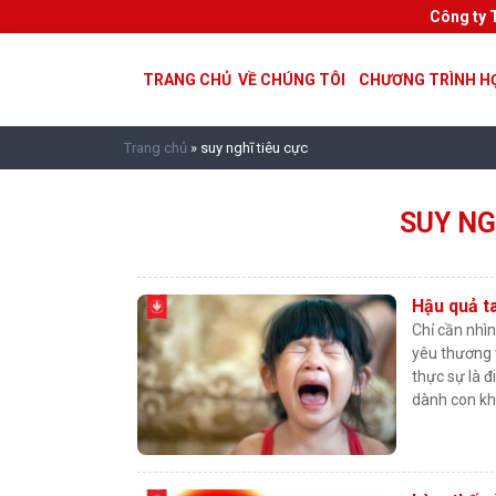
Công ty 
TRANG CHỦ
VỀ CHÚNG TÔI
CHƯƠNG TRÌNH H
Trang chủ
»
suy nghĩ tiêu cực
SUY NG
Hậu quả ta
Chỉ cần nhì
yêu thương 
thực sự là đ
dành con kh