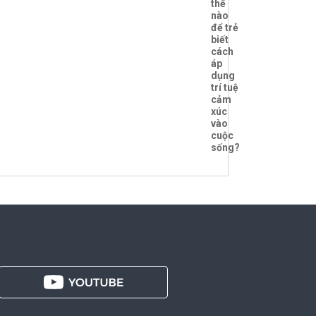
thế
nào
để trẻ
biết
cách
áp
dụng
trí tuệ
cảm
xúc
vào
cuộc
sống?