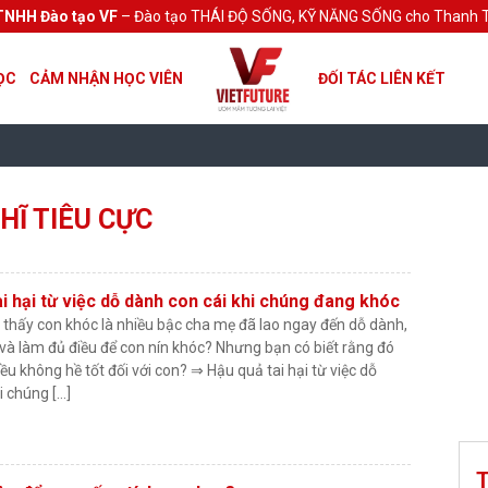
TNHH Đào tạo VF
– Đào tạo THÁI ĐỘ SỐNG, KỸ NĂNG SỐNG cho Thanh T
ỌC
CẢM NHẬN HỌC VIÊN
ĐỐI TÁC LIÊN KẾT
HĨ TIÊU CỰC
i hại từ việc dỗ dành con cái khi chúng đang khóc
n thấy con khóc là nhiều bậc cha mẹ đã lao ngay đến dỗ dành,
và làm đủ điều để con nín khóc? Nhưng bạn có biết rằng đó
iều không hề tốt đối với con? ⇒ Hậu quả tai hại từ việc dỗ
i chúng […]
T