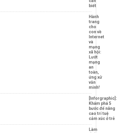
cần
biết
Hành
trang
cho
con về
Internet
và
mạng
xã hội:
Lướt
mạng
an
toàn,
ứng xử
văn
minh!
[Inforgraphic]:
Khám phá 5
bước để nâng
cao trí tuệ
cảm xúc ở trẻ
Làm