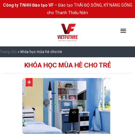
Công ty TNHH Đào tạo VF
– Đào tạo THÁI ĐỘ SỐNG, KỸ NĂNG SỐNG
cho Thanh Thiếu Niên
Trang chủ
»
khóa học mùa hè cho trẻ
KHÓA HỌC MÙA HÈ CHO TRẺ