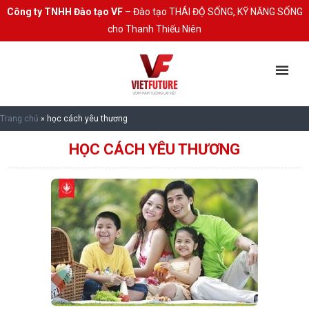
Công ty TNHH Đào tạo VF
– Đào tạo THÁI ĐỘ SỐNG, KỸ NĂNG SỐNG
cho Thanh Thiếu Niên
Trang chủ
»
học cách yêu thương
HỌC CÁCH YÊU THƯƠNG