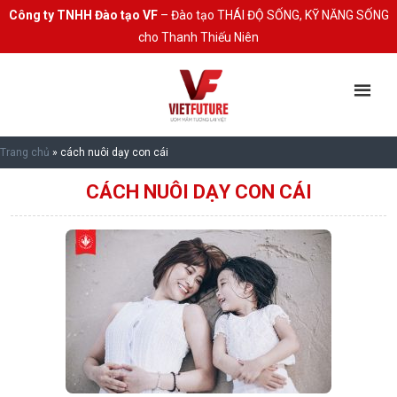
Công ty TNHH Đào tạo VF
– Đào tạo THÁI ĐỘ SỐNG, KỸ NĂNG SỐNG
cho Thanh Thiếu Niên
Trang chủ
»
cách nuôi dạy con cái
CÁCH NUÔI DẠY CON CÁI