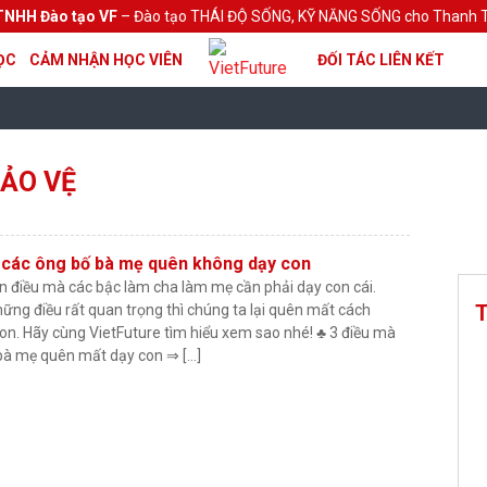
TNHH Đào tạo VF
– Đào tạo THÁI ĐỘ SỐNG, KỸ NĂNG SỐNG cho Thanh T
ỌC
CẢM NHẬN HỌC VIÊN
ĐỐI TÁC LIÊN KẾT
ẢO VỆ
 các ông bố bà mẹ quên không dạy con
 điều mà các bậc làm cha làm mẹ cần phải dạy con cái.
T
ững điều rất quan trọng thì chúng ta lại quên mất cách
on. Hãy cùng VietFuture tìm hiểu xem sao nhé! ♣ 3 điều mà
bà mẹ quên mất dạy con ⇒ […]