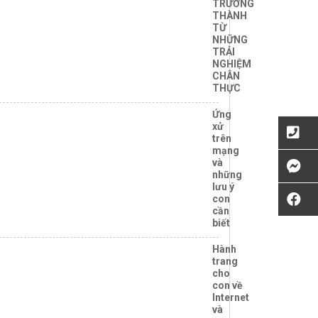
TRƯỞNG
THÀNH
TỪ
NHỮNG
TRẢI
NGHIỆM
CHÂN
THỰC
Ứng
xử
trên
mạng
và
những
lưu ý
con
cần
biết
Hành
trang
cho
con về
Internet
và