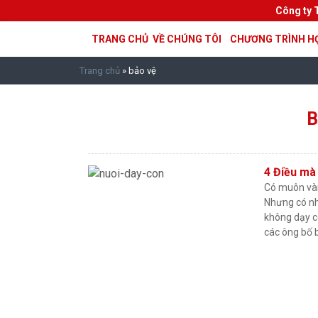
Công ty 
TRANG CHỦ
VỀ CHÚNG TÔI
CHƯƠNG TRÌNH H
Trang chủ
»
bảo vệ
B
4 Điều mà
Có muôn vàn
Nhưng có nh
không dạy c
các ông bố 