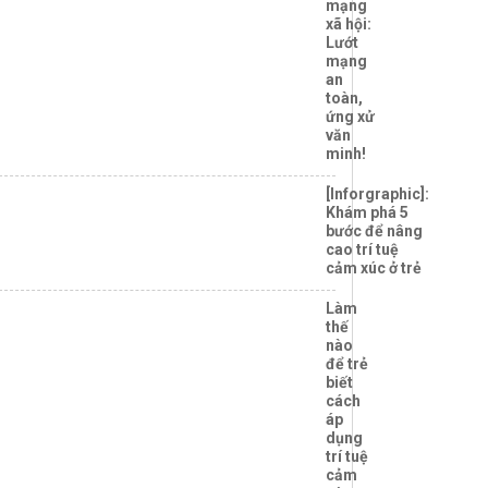
mạng
xã hội:
Lướt
mạng
an
toàn,
ứng xử
văn
minh!
[Inforgraphic]:
Khám phá 5
bước để nâng
cao trí tuệ
cảm xúc ở trẻ
Làm
thế
nào
để trẻ
biết
cách
áp
dụng
trí tuệ
cảm