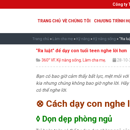
Công ty 
TRANG CHỦ
VỀ CHÚNG TÔI
CHƯƠNG TRÌNH H
Trang chủ
»
Làm cha mẹ
»
Kỹ năng
»
Kỹ năng sống
»
"Ra lu
"Ra luật" để dạy con tuổi teen nghe lời hơn
360° VF
,
Kỹ năng sống
,
Làm cha mẹ
,
28-10-
Bạn có bao giờ cảm thấy bất lực, mệt mỏi với
kia nhưng chúng không bao giờ nghe lời. Hãy 
có thể nghe lời.
⊗ Cách dạy con nghe l
◊ Dọn dẹp phòng ngủ