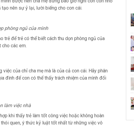
a mình được nên cha mẹ đừng bao giờ nghĩ con còn nhỏ
tạo nên sự ỷ lại, lười biếng cho con cái.
ẹp phòng ngủ của mình
 trẻ để trẻ có thể biết cách thu dọn phòng ngủ của
t cho các em.
g việc của chỉ cha mẹ mà là của cả con cái. Hãy phân
gia đình để con có thể thấy trách nhiệm của mình đối
n làm việc nhà
hợp khi thấy trẻ làm tốt công việc hoặc không hoàn
hói quen, ý thức kỷ luật tốt nhất từ những việc vô