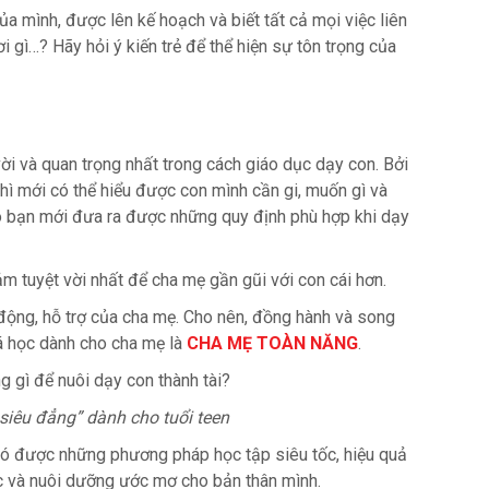
 mình, được lên kế hoạch và biết tất cả mọi việc liên
i gì…? Hãy hỏi ý kiến trẻ để thể hiện sự tôn trọng của
vời và quan trọng nhất trong cách giáo dục dạy con. Bởi
thì mới có thể hiểu được con mình cần gi, muốn gì và
 bạn mới đưa ra được những quy định phù hợp khi dạy
ảm tuyệt vời nhất để cha mẹ gần gũi với con cái hơn.
 động, hỗ trợ của cha mẹ. Cho nên, đồng hành và song
á học dành cho cha mẹ là
CHA MẸ TOÀN NĂNG
.
siêu đẳng” dành cho tuổi teen
 có được những phương pháp học tập siêu tốc, hiệu quả
ực và nuôi dưỡng ước mơ cho bản thân mình.