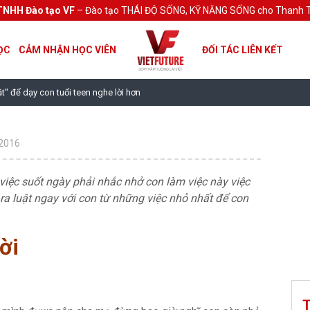
TNHH Đào tạo VF
– Đào tạo THÁI ĐỘ SỐNG, KỸ NĂNG SỐNG cho Thanh T
ỌC
CẢM NHẬN HỌC VIÊN
ĐỐI TÁC LIÊN KẾT
ật" để dạy con tuổi teen nghe lời hơn
2016
 việc suốt ngày phải nhắc nhở con làm việc này việc
ra luật ngay với con từ những việc nhỏ nhất để con
ời
T