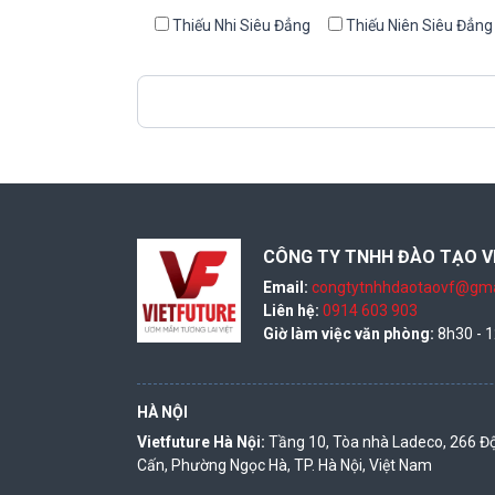
Thiếu Nhi Siêu Đẳng
Thiếu Niên Siêu Đẳng
CÔNG TY TNHH ĐÀO TẠO V
Email:
congtytnhhdaotaovf@gma
Liên hệ:
0914 603 903
Giờ làm việc văn phòng:
8h30 - 1
HÀ NỘI
Vietfuture Hà Nội:
Tầng 10, Tòa nhà Ladeco, 266 Độ
Cấn, Phường Ngọc Hà, TP. Hà Nội, Việt Nam