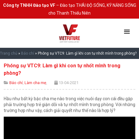
Công ty TNHH Đào tạo VF
– Đào tạo THÁI ĐỘ SỐNG, KỸ NĂNG SỐNG
cho Thanh Thiếu Niên
Trang chủ
»
Báo chí
»
Phóng sự VTC9: Làm gì khi con tự nhốt mình trong phòng?
Phóng sự VTC9: Làm gì khi con tự nhốt mình trong
phòng?
Báo chí
,
Làm cha mẹ
,
13-04-2021
Hầu như bất kỳ bậc cha mẹ nào trong việc nuôi dạy con cái đều gặp
phải trường hợp trẻ giận dỗi và tự nhốt mình trong phòng. Với những
trường hợp như vậy, cách giải quyết như thế nào là hợp lý?