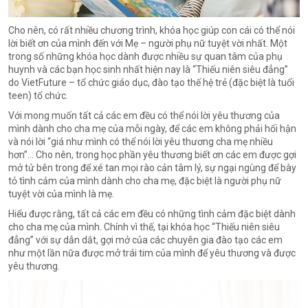
Cho nên, có rất nhiều chương trình, khóa học giúp con cái có thể nói
lời biết ơn của mình đến với Mẹ – người phụ nữ tuyệt vời nhất. Một
trong số những khóa học dành được nhiều sự quan tâm của phụ
huynh và các bạn học sinh nhất hiện nay là “Thiếu niên siêu đẳng”
do VietFuture – tổ chức giáo dục, đào tạo thế hệ trẻ (đặc biệt là tuổi
teen) tổ chức.
Với mong muốn tất cả các em đều có thể nói lời yêu thương của
mình dành cho cha mẹ của mỗi ngày, để các em không phải hối hận
và nói lời “giá như mình có thể nói lời yêu thương cha mẹ nhiều
hơn”… Cho nên, trong học phần yêu thương biết ơn các em được gợi
mở tử bên trong để xé tan mọi rào cản tâm lý, sự ngại ngùng để bày
tỏ tình cảm của mình dành cho cha mẹ, đặc biệt là người phụ nữ
tuyệt vời của mình là mẹ.
Hiểu được rằng, tất cả các em đều có những tình cảm đặc biệt dành
cho cha mẹ của mình. Chính vì thế, tại khóa học “Thiếu niên siêu
đẳng” với sự dẫn dắt, gợi mở của các chuyên gia đào tạo các em
như một lần nữa được mở trái tim của mình để yêu thương và được
yêu thương.