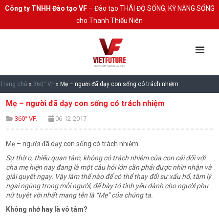
Công ty TNHH Đào tạo VF
– Đào tạo THÁI ĐỘ SỐNG, KỸ NĂNG SỐNG
cho Thanh Thiếu Niên
Trang chủ
»
360° VF
»
Mẹ – người đã dạy con sống có trách nhiệm
Mẹ – người đã dạy con sống có trách nhiệm
360° VF
,
06-12-2017
Mẹ – người đã dạy con sống có trách nhiệm
Sự thờ ơ, thiếu quan tâm, không có trách nhiệm của con cái đối với
cha mẹ hiện nay đang là một câu hỏi lớn cần phải được nhìn nhận và
giải quyết ngay. Vậy làm thế nào để có thể thay đổi sự xấu hổ, tâm lý
ngại ngùng trong mỗi người, để bày tỏ tình yêu dành cho người phụ
nữ tuyệt vời nhất mang tên là “Mẹ” của chúng ta.
Không nhớ hay là vô tâm?