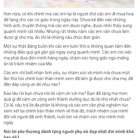
Hơn nữa, có khi chính mẹ các em lại là người chở các em đi mua hoa
để tặng cho các cô giáo trong ngày này. Chưa kể đến việc những
hình ảnh, truyền thông mà các em được nghe, được nhìn thấy xung
quanh mình rất nhiều. Nhưng rất nhiều năm các em vẫn chưa làm
được gì cho mẹ, dù chỉ là những câu chúc đơn giản.
Một sự thật đáng buồn khi các em luôn thờ ơ, không quan tâm đến
những điều quý giá gần gũi ngay xung quanh mình. Các em coi việc
mẹ phải đưa đón mình hàng ngày, chăm sóc từng giấc ngủ miếng
ăn là trách nhiệm của Mẹ.
Các em chỉ biết nhận tình yêu, sự chăm sóc về mình mà chưa một
lần thử hỏi chính bản thân mình xem đã làm gì được cho cha mẹ, đã
đền đáp công ơn đó như nào?
Bao lâu rồi bạn chưa nói lời cảm ơn với mẹ? Bạn đã tặng mẹ món
quà gì để cảm ơn công sinh thành dưỡng dục dù là nhỏ nhất chưa?
Có lẽ, câu trả lời đa phần là không và các em cần phải nghiêm túc
xem xét lại chính bản thân mình về thái độ, trách nhiệm của mình
đối với người đã sinh thành, nuôi lớn và chăm sóc cho mình mỗi
ngày.
Nói lời yêu thương dành tặng người phụ nữ đẹp nhất đời mình khó
hay dễ?