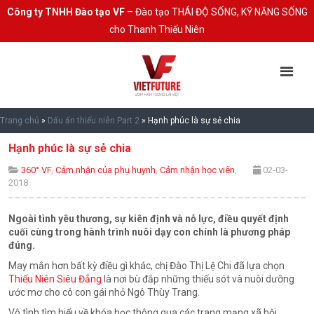
Công ty TNHH Đào tạo VF
– Đào tạo THÁI ĐỘ SỐNG, KỸ NĂNG SỐNG
cho Thanh Thiếu Niên
Trang chủ
»
Dấu ấn thiếu niên Part 2
»
Hạnh phúc là sự sẻ chia
Hạnh phúc là sự sẻ chia
360° VF
,
Cảm nhận của phụ huynh
,
Cảm nhận học viên
,
02-03-
2018
Ngoài tình yêu thương, sự kiên định và nỗ lực, điều quyết định
cuối cùng trong hành trình nuôi dạy con chính là phương pháp
đúng.
May mắn hơn bất kỳ điều gì khác, chị Đào Thị Lệ Chi đã lựa chọn
Thiếu Niên Siêu Đẳng
là nơi bù đắp những thiếu sót và nuôi dưỡng
ước mơ cho cô con gái nhỏ Ngô Thùy Trang.
Vô tình tìm hiểu về khóa học thông qua các trang mạng xã hội,