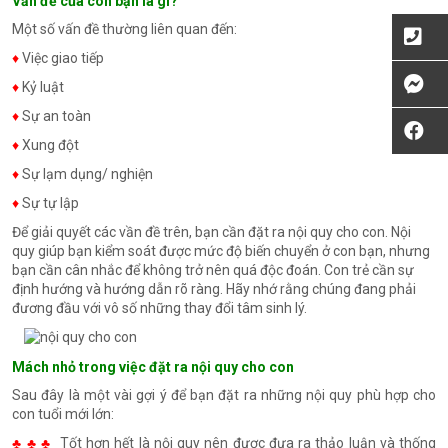
Vấn đề của con bạn là gì?
Một số vấn đề thường liên quan đến:
♦
Việc giao tiếp
♦
Kỷ luật
♦
Sự an toàn
♦
Xung đột
♦
Sự lạm dụng/ nghiện
♦
Sự tự lập
Để giải quyết các vần đề trên, bạn cần đặt ra nội quy cho con. Nội
quy giúp bạn kiểm soát được mức độ biến chuyển ở con bạn, nhưng
bạn cần cân nhắc để không trở nên quá độc đoán. Con trẻ cần sự
định hướng và hướng dẫn rõ ràng. Hãy nhớ rằng chúng đang phải
đương đầu với vô số những thay đổi tâm sinh lý.
Mách nhỏ trong việc đặt ra nội quy cho con
Sau đây là một vài gợi ý để bạn đặt ra những nội quy phù hợp cho
con tuổi mới lớn:
♣ ♣ ♣
Tốt hơn hết là nội quy nên được đưa ra thảo luận và thống