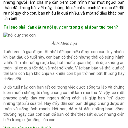
những người làm cha mẹ cần xem con mình như một người bạn
thân đã. Trong bài viết này, chúng tôi sẽ chỉ ra cách làm sao để đặt
ra nội quy cho con, bao nhiêu là quá nhiều, và một số điều khác bạn
cần biết.
Tại sao phải cần đặt ra nội quy con trong giai đoạn tuổi teen?
Ảnh: Minh họa
Tuổi teen là giai đoạn tốt nhất để bạn hiểu được con cái. Tuy nhiên,
khi bắt đầu độ tuổi này, con bạn có thể có những thái độ sống, hành
vi liều lĩnh như uống rượu bia, hút thuốc, quan hệ tình dục không an
toàn, lái xe quá tốc độ, và một số khác. Việc bạn bảo vệ thái quá có
thể làm con bạn khó chịu và khiến con bạn trở nên bất thường hay
chống đối.
Ở độ tuổi này, con bạn rất coi trọng việc được sống tự lập và chúng
luôn muốn chứng tỏ rằng chúng có thể làm mọi thứ. Vì vậy, có một
phương pháp dạy con ngoan đúng cách sẽ giúp bạn “trị” được
những tật xấu của trẻ. Hãy để ý đến con bạn để giúp chúng được an
toàn và sống lành mạnh. Hỏi han, để mắt đến những hoạt động
thường ngày của con bạn để bạn có thể theo sát được những diễn
biến trong cuộc sống của con.