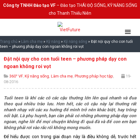
Công ty TNHH Đào tạo VF
– Đào tạo THÁI ĐỘ SỐNG, KỸ NĂNG SỐNG
cho Thanh Thiếu Niên
Trang chủ
»
Làm cha mẹ
»
Kỹ năng
»
Kỹ năng sống
»
Đặt nội quy cho con tuổi
teen – phương pháp dạy con ngoan không roi vọt
Đặt nội quy cho con tuổi teen – phương pháp dạy con
ngoan không roi vọt
360° VF
,
Kỹ năng sống
,
Làm cha mẹ
,
Phương pháp học tập
,
19-
08-2016
Tuổi teen là khi các cô các cậu thường lớn lên quá nhanh và đua
theo quá nhiều trào lưu. Hơn hết, các cô cậu này lại thường rất
nhanh nhạy với các xu hướng để mình trở nên khác biệt, hay trông
nổi bật. Là phụ huynh, bạn cần phải có những phương pháp dạy con
ngoan, nghe lời để mọi chuyện không đi quá đà và để con em bạn
không phải rơi vào rắc rối không mong muốn.
Để hiểu được con trong giai đoạn này là điều không dễ, trước hết