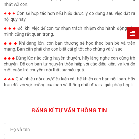
nhất với con.
♣ ♣ ♣
Con sẽ hợp tác hơn nếu hiểu được lý do đằng sau việc đặt ra
nội quy này.
♣ ♣ ♣
Đôi khi việc để con tự nhận trách nhiệm cho hành động của
mình cũng rất quan trọng.
♣ ♣ ♣
Khi đang lớn, con bạn thường sẽ học theo bạn bè và trên
mạng. Bạn cần phải cho con biết cái gì tốt cho chúng và vì sao.
♣ ♣ ♣
Đừng lúc nào cũng huyên thuyên, hãy lắng nghe con cùng trò
chuyện. Để con bạn tự nguyện thỏa hiệp với các điều kiện, và khi đó
một cuộc trò chuyện mới thật sự hiệu quả.
♣ ♣ ♣
Quá nhiều nội quy/điều kiện có thể khiến con bạn nổi loạn. Hãy
trao đổi với vợ/ chồng của bạn và thống nhất đưa ra giải pháp hợp lí.
ĐĂNG KÍ TƯ VẤN THÔNG TIN