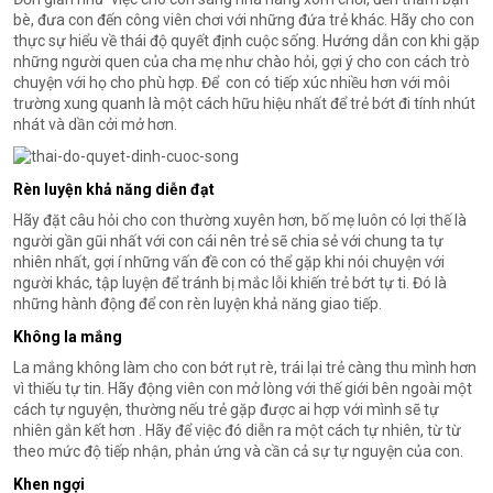
bè, đưa con đến công viên chơi với những đứa trẻ khác. Hãy cho con
thực sự hiểu về thái độ quyết định cuộc sống. Hướng dẫn con khi gặp
những người quen của cha mẹ như chào hỏi, gợi ý cho con cách trò
chuyện với họ cho phù hợp. Để con có tiếp xúc nhiều hơn với môi
trường xung quanh là một cách hữu hiệu nhất để trẻ bớt đi tính nhút
nhát và dần cởi mở hơn.
Rèn luyện khả năng diễn đạt
Hãy đặt câu hỏi cho con thường xuyên hơn, bố mẹ luôn có lợi thế là
người gần gũi nhất với con cái nên trẻ sẽ chia sẻ với chung ta tự
nhiên nhất, gợi í những vấn đề con có thể gặp khi nói chuyện với
người khác, tập luyện để tránh bị mắc lỗi khiến trẻ bớt tự ti. Đó là
những hành động để con rèn luyện khả năng giao tiếp.
Không la mắng
La mắng không làm cho con bớt rụt rè, trái lại trẻ càng thu mình hơn
vì thiếu tự tin. Hãy động viên con mở lòng với thế giới bên ngoài một
cách tự nguyện, thường nếu trẻ gặp được ai hợp với mình sẽ tự
nhiên gắn kết hơn . Hãy để việc đó diễn ra một cách tự nhiên, từ từ
theo mức độ tiếp nhận, phản ứng và cần cả sự tự nguyện của con.
Khen ngợi