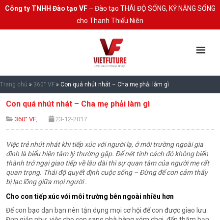
Công ty TNHH Đào tạo VF
– Đào tạo THÁI ĐỘ SỐNG, KỸ NĂNG SỐNG
cho Thanh Thiếu Niên
Trang chủ
»
360° VF
»
Con quá nhút nhát – Cha mẹ phải làm gì
Con quá nhút nhát – Cha mẹ phải làm gì
360° VF
,
23-12-2017
Việc trẻ nhút nhát khi tiếp xúc với người lạ, ở môi trường ngoài gia
đình là biểu hiện tâm lý thường gặp. Để nét tính cách đó không biến
thành trở ngại giao tiếp về lâu dài thì sự quan tâm của người mẹ rất
quan trọng. Thái độ quyết định cuộc sống – Đừng để con cảm thấy
bị lạc lõng giữa mọi người .
Cho con tiếp xúc với môi trường bên ngoài nhiều hơn
Để con bạo dạn bạn nên tận dụng mọi cơ hội để con được giao lưu.
Đơn giản như việc cho con sang nhà hàng xóm chơi, đến thăm bạn