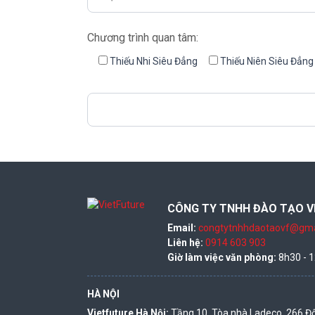
Chương trình quan tâm:
Thiếu Nhi Siêu Đẳng
Thiếu Niên Siêu Đẳng
CÔNG TY TNHH ĐÀO TẠO V
Email:
congtytnhhdaotaovf@gma
Liên hệ:
0914 603 903
Giờ làm việc văn phòng:
8h30 - 1
HÀ NỘI
Vietfuture Hà Nội:
Tầng 10, Tòa nhà Ladeco, 266 Độ