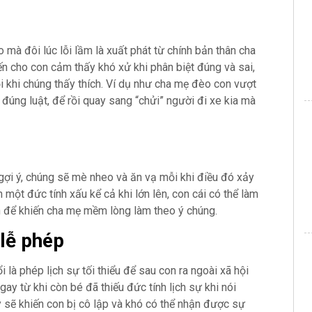
 mà đôi lúc lỗi lầm là xuất phát từ chính bản thân cha
n cho con cảm thấy khó xử khi phân biệt đúng và sai,
ỗi khi chúng thấy thích. Ví dụ như cha mẹ đèo con vượt
đúng luật, để rồi quay sang “chửi” người đi xe kia mà
gợi ý, chúng sẽ mè nheo và ăn vạ mỗi khi điều đó xảy
một đức tính xấu kể cả khi lớn lên, con cái có thể làm
ân để khiến cha mẹ mềm lòng làm theo ý chúng.
 lễ phép
 là phép lịch sự tối thiểu để sau con ra ngoài xã hội
ay từ khi còn bé đã thiếu đức tính lịch sự khi nói
ày sẽ khiến con bị cô lập và khó có thể nhận được sự