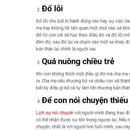
Đổ lỗi
Đổ lỗi cho bất kì hành động nào hay sự việc nào
mẹ hay không hề liên quan một chút nào sẽ khiế
để rồi con cái sẽ học theo điều đó và đổ lỗi m
đèn đỏ, sau đó lại va chạm vào một xe khác đi 
bản thân lại chính là người sai.
Quá nuông chiều trẻ
Khi con không thích một điều gì đó mà cha mẹ 
ra. Cha mẹ nếu nhượng bộ và chiều con sẽ thành 
bất kỳ điều gì kể cả tự làm tổn thương bản th
Để con nói chuyện thiếu
Lịch sự nói chuyện
với người mình đang trao đổi
có thể nhận được sự tôn trọng ngược lại. Nếu ng
chuyện, nhất là với người hơn tuổi mình, sau n