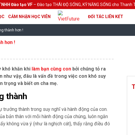
TNHH Đào tạo VF
– Đào tạo THÁI ĐỘ SỐNG, KỸ NĂNG SỐNG cho Thanh T
ỌC
CẢM NHẬN HỌC VIÊN
ĐỐI TÁC LIÊN KẾT
ng thành hơn !
h hơn !
y khó khăn khi
làm bạn cùng con
bởi chúng tỏ ra
ẫn như vậy, đâu là vấn đề trong việc con khó suy
n trọng và biết ơn cha mẹ.
T
g thành
 trưởng thành trong suy nghĩ và hành động của con.
của bản thân với mỗi hành động của chúng, luôn ngăn
ấy không vừa ý (như là nghịch cát), thấy rằng điều đó