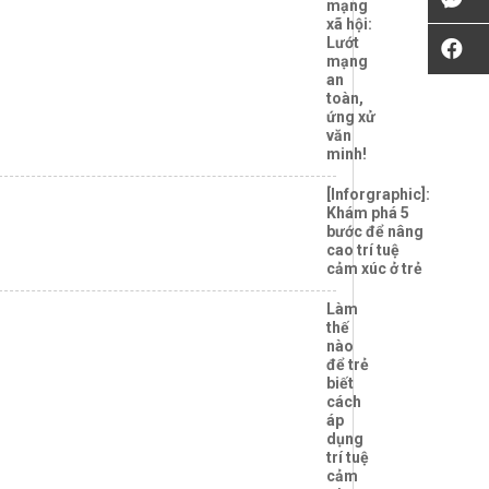
mạng
xã hội:
Lướt
mạng
an
toàn,
ứng xử
văn
minh!
[Inforgraphic]:
Khám phá 5
bước để nâng
cao trí tuệ
cảm xúc ở trẻ
Làm
thế
nào
để trẻ
biết
cách
áp
dụng
trí tuệ
cảm