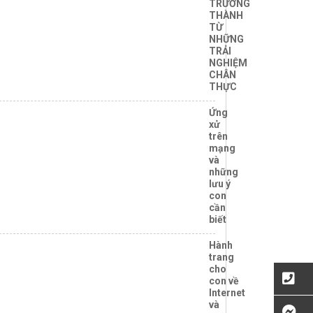
TRƯỞNG
THÀNH
TỪ
NHỮNG
TRẢI
NGHIỆM
CHÂN
THỰC
Ứng
xử
trên
mạng
và
những
lưu ý
con
cần
biết
Hành
trang
cho
con về
Internet
và