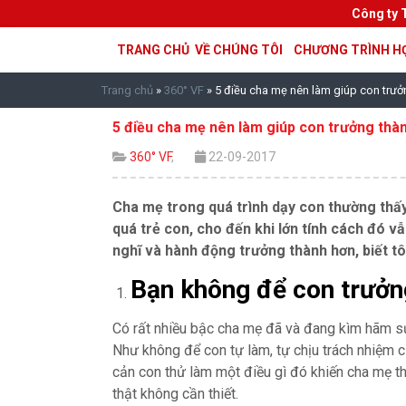
Công ty 
TRANG CHỦ
VỀ CHÚNG TÔI
CHƯƠNG TRÌNH H
Trang chủ
»
360° VF
»
5 điều cha mẹ nên làm giúp con trưở
5 điều cha mẹ nên làm giúp con trưởng thàn
360° VF
,
22-09-2017
Cha mẹ trong quá trình dạy con thường thấ
quá trẻ con, cho đến khi lớn tính cách đó v
nghĩ và hành động trưởng thành hơn, biết tô
Bạn không để con trưởn
Có rất nhiều bậc cha mẹ đã và đang kìm hãm sự
Như không để con tự làm, tự chịu trách nhiệm 
cản con thử làm một điều gì đó khiến cha mẹ th
thật không cần thiết.