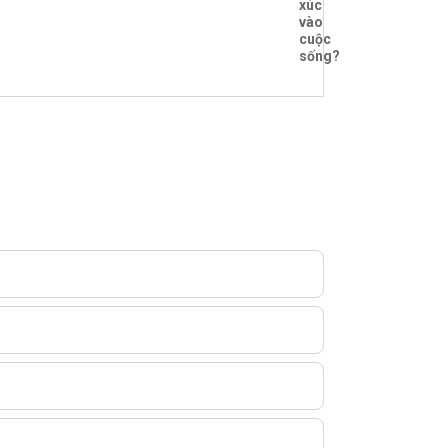
xúc
vào
cuộc
sống?